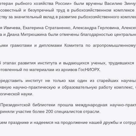
етеран рыбного хозяйства России» были вручены Василию Зинч
осовестный и безупречный труд в рыбохозяйственном комплексе
тву за значительный вклад в развитие рыбохозяйственного компле
Ивичева, Екатерина Стратаненко, Александра Герловина, Алексе
ва и Диана Митрюшкина были отмечены благодарностью центрально
ными грамотами и дипломами Комитета по агропромышленному 
 этапах развития института и выдающихся ученых, трудившихся
отовленный по материалам из архивов ГосНИОРХ.
дставить институт не только как один из старейших научны
вную научно-практическую и образовательную работу комплекс
гической науки.
Президентской библиотеки прошла международная научно-прак
 приняли участие более 200 специалистов отрасли.
ашем празднике и надеемся на продолжение нашей дружбы и сотруд