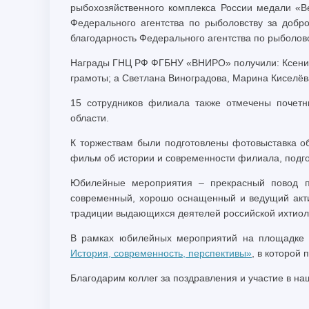
рыбохозяйственного комплекса России медали «В
Федерального агентства по рыболовству за добр
благодарность Федерального агентства по рыболовс
Награды ГНЦ РФ ФГБНУ «ВНИРО» получили: Ксения 
грамоты; а Светлана Виноградова, Марина Киселё
15 сотрудников филиала также отмечены почет
области.
К торжествам были подготовлены фотовыставка об
фильм об истории и современности филиала, подг
Юбилейные мероприятия – прекрасный повод пре
современный, хорошо оснащенный и ведущий акти
традиции выдающихся деятелей российской ихтиоло
В рамках юбилейных мероприятий на площадке 
История, современность, перспективы»
, в которой
Благодарим коллег за поздравления и участие в н