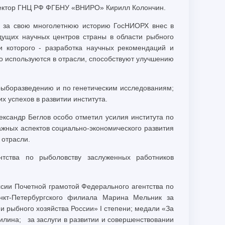
иректор ГНЦ РФ ФГБНУ «ВНИРО» Кирилл Колончин.
ый за свою многолетнюю историю ГосНИОРХ внес в
дущих научных центров страны в области рыбного
и которого - разработка научных рекомендаций и
но используются в отрасли, способствуют улучшению
рыборазведению и по генетическим исследованиям;
 успехов в развитии института.
ксандр Беглов особо отметил усилия института по
ажных аспектов социально-экономического развития
 отрасли.
тства по рыболовству заслуженных работников
сии Почетной грамотой Федерального агентства по
нкт-Петербургского филиала Марина Мельник за
 рыбного хозяйства России» I степени; медали «За
милина; за заслуги в развитии и совершенствовании