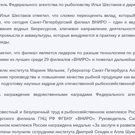
тель Федерального агентства по рыболовству Илья Шестаков и д
 Илья Шестаков отметил, что сложно переоценить вклад, котор
л, что сегодня Санкт-Петербургский филиал ВНИРО – один и ве
ования водных биоресурсов, ключевое направление деятельност
промысла и аквакультуры, которые внедряются в практику и актив
реды.
тметил, что филиал является лидером по разным технологиям по 
дними из лучших среди 29 филиалов «ВНИРО» и пожелал дальнейших
елю института Марине Мельник, Губернатор Санкт-Петербурга Але
нию производства и повышению качества рыбной продукции как в
в подготовку научных кадров для отечественной рыбохозяйственной
ь награждение ведомственными наградами Федерального аген
овестный и безупречный труд в рыбохозяйственном комплексе Рос
бургского филиала ГНЦ РФ ФГБНУ «ВНИРО». Руководитель Са
нном комплексе России награждена медалью «За заслуги в развитии
степени получили сотрудники института Дмитрий Сендек и Алла Шу